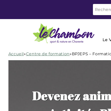
Le V
Accueil
»
Centre de formation
»
BPJEPS – Formati
Devenez anima