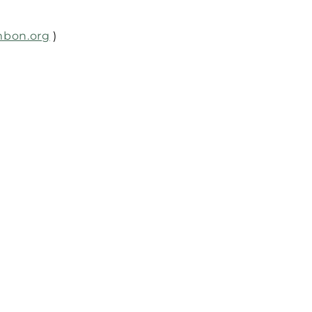
mbon.org
)