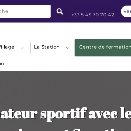
Ve
+33 5 45 70 70 42
illage
La Station
Centre de formatio
on
teur sportif avec l