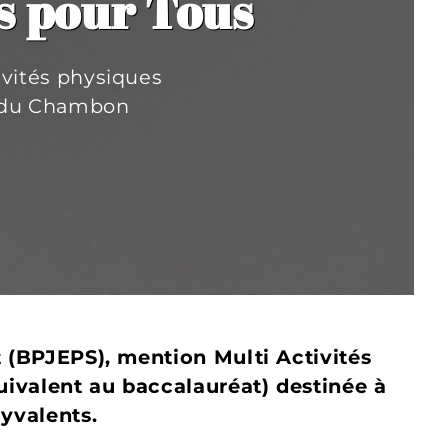
es pour Tous
ivités physiques
on du Chambon
t (BPJEPS), mention Multi Activités
uivalent au baccalauréat) destinée à
lyvalents.