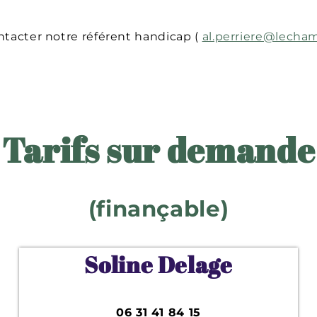
ntacter notre référent handicap (
al.perriere@lecha
Tarifs sur demande
(finançable)
Soline Delage
06 31 41 84 15