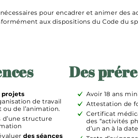
écessaires pour encadrer et animer des acti
formément aux dispositions du Code du sp
ences
Des prére
s
projets
Avoir 18 ans mi
ganisation de travail
Attestation de 
 ou de l’animation.
Certificat médic
ts d’une structure
des “activités 
imation
d’un an à la dat
 évaluer
des
séances